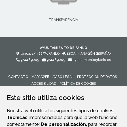
TRANSPARENCIA
AYUNTAMIENTO DE FANLO
Única, s/n
22375
FANLO (HUESCA)
- ARAGÓN
(ESPAÑA)
974489005
974489005
ayuntamiento@fanlo.es
CONTACTO
MAPA WEB
AVISO LEGAL
PROTECCIÓN DE DATOS
ACCESIBILIDAD
POLÍTICA DE COOKIES
ENLACE 
Este sitio utiliza cookies
Nuestra web utiliza los siguientes tipos de cookies:
Técnicas
, imprescindibles para que la web funcione
correctamente;
De personalización,
para recordar