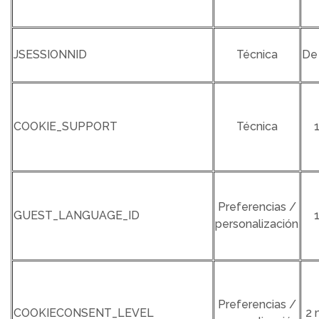
JSESSIONNID
Técnica
De
COOKIE_SUPPORT
Técnica
Preferencias /
GUEST_LANGUAGE_ID
personalización
Preferencias /
COOKIECONSENT_LEVEL
2 