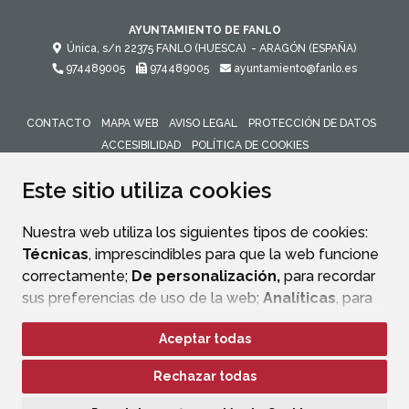
AYUNTAMIENTO DE FANLO
Única, s/n
22375
FANLO (HUESCA)
- ARAGÓN
(ESPAÑA)
974489005
974489005
ayuntamiento@fanlo.es
CONTACTO
MAPA WEB
AVISO LEGAL
PROTECCIÓN DE DATOS
ACCESIBILIDAD
POLÍTICA DE COOKIES
ENLACE 
Este sitio utiliza cookies
Nuestra web utiliza los siguientes tipos de cookies:
Técnicas
, imprescindibles para que la web funcione
correctamente;
De personalización,
para recordar
sus preferencias de uso de la web;
Analíticas
, para
mejorar el funcionamiento de la web y sus servicios.
Aceptar todas
Si acepta pulsando el botón
“Aceptar todas”
Rechazar todas
consideramos que acepta su uso. Si pulsa el botón
“Rechazar todas”
o continúa navegando sin realizar