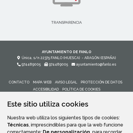
TRANSPARENCIA
AYUNTAMIENTO DE FANLO
Única, s/n
22375
FANLO (HUESCA)
- ARAGÓN
(ESPAÑA)
974489005
974489005
ayuntamiento@fanlo.es
CONTACTO
MAPA WEB
AVISO LEGAL
PROTECCIÓN DE DATOS
ACCESIBILIDAD
POLÍTICA DE COOKIES
ENLACE 
Este sitio utiliza cookies
Nuestra web utiliza los siguientes tipos de cookies:
Técnicas
, imprescindibles para que la web funcione
correctamente;
De personalización,
para recordar