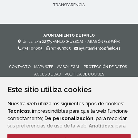
TRANSPARENCIA
AYUNTAMIENTO DE FANLO
Única, s/n
22375
FANLO (HUESCA)
- ARAGÓN
(ESPAÑA)
974489005
974489005
ayuntamiento@fanlo.es
CONTACTO
MAPA WEB
AVISO LEGAL
PROTECCIÓN DE DATOS
ACCESIBILIDAD
POLÍTICA DE COOKIES
ENLACE 
Este sitio utiliza cookies
Nuestra web utiliza los siguientes tipos de cookies:
Técnicas
, imprescindibles para que la web funcione
correctamente;
De personalización,
para recordar
sus preferencias de uso de la web;
Analíticas
, para
mejorar el funcionamiento de la web y sus servicios.