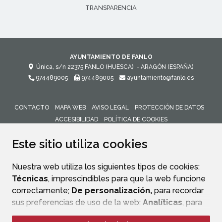
TRANSPARENCIA
AYUNTAMIENTO DE FANLO
Única, s/n
22375
FANLO (HUESCA)
- ARAGÓN
(ESPAÑA)
974489005
974489005
ayuntamiento@fanlo.es
CONTACTO
MAPA WEB
AVISO LEGAL
PROTECCIÓN DE DATOS
ACCESIBILIDAD
POLÍTICA DE COOKIES
ENLACE 
Este sitio utiliza cookies
Nuestra web utiliza los siguientes tipos de cookies:
Técnicas
, imprescindibles para que la web funcione
correctamente;
De personalización,
para recordar
sus preferencias de uso de la web;
Analíticas
, para
mejorar el funcionamiento de la web y sus servicios.