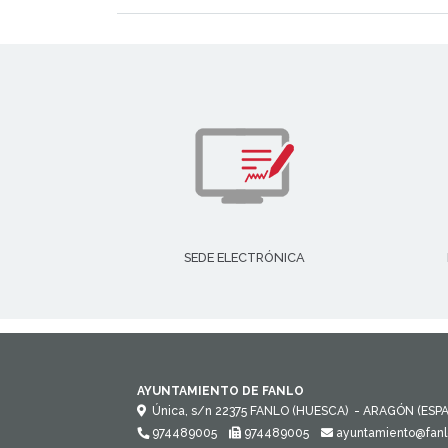
SEDE ELECTRÓNICA
AYUNTAMIENTO DE FANLO
Única, s/n
22375
FANLO (HUESCA)
- ARAGÓN
(ESP
974489005
974489005
ayuntamiento@fanl