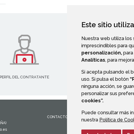
Este sitio utili
Nuestra web utiliza los
imprescindibles para q
personalización,
para 
Analíticas
, para mejora
Si acepta pulsando el 
PERFIL DEL CONTRATANTE
VALIDACIÓN DE DOCUMENT
uso. Si pulsa el botón
“
ninguna acción, se guar
personalizar sus prefe
cookies”.
Puede consultar más in
CONTACTO
MAPA WEB
AVISO LEGAL
PROTEC
nuestra
Política de Coo
AÑA)
o.es