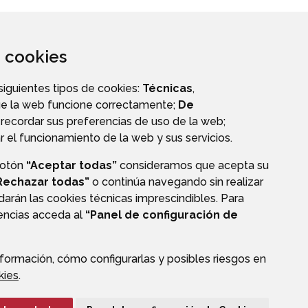
za cookies
 siguientes tipos de cookies:
Técnicas
,
ue la web funcione correctamente;
De
recordar sus preferencias de uso de la web;
r el funcionamiento de la web y sus servicios.
botón
“Aceptar todas”
consideramos que acepta su
OS
TRANSPARENCIA
Rechazar todas”
o continúa navegando sin realizar
darán las cookies técnicas imprescindibles. Para
rencias acceda al
“Panel de configuración de
formación, cómo configurarlas y posibles riesgos en
CIÓN DE DATOS
ACCESIBILIDAD
POLÍTICA DE COOKIES
kies
.
ENLACE EXTERNO A