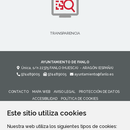
TRANSPARENCIA
AYUNTAMIENTO DE FANLO
Única, s/n
22375
FANLO (HUESCA)
- ARAGÓN
(ESPAÑA)
974489005
974489005
ayuntamiento@fanlo.es
CONTACTO
MAPA WEB
AVISO LEGAL
PROTECCIÓN DE DATOS
ACCESIBILIDAD
POLÍTICA DE COOKIES
ENLACE 
Este sitio utiliza cookies
Nuestra web utiliza los siguientes tipos de cookies: