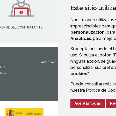
Este sitio utili
Nuestra web utiliza los
imprescindibles para q
PERFIL DEL CONTRATANTE
VALIDACIÓN DE DOCUMENT
personalización,
para 
Analíticas
, para mejora
Si acepta pulsando el 
uso. Si pulsa el botón
“
ninguna acción, se guar
CONTACTO
MAPA WEB
AVISO LEGAL
PROTEC
personalizar sus prefe
AÑA)
o.es
cookies”.
Puede consultar más in
nuestra
Política de Coo
Aceptar todas
Re