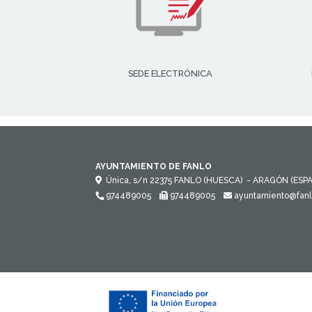
SEDE ELECTRÓNICA
AYUNTAMIENTO DE FANLO
Única, s/n
22375
FANLO (HUESCA)
- ARAGÓN
(ESP
974489005
974489005
ayuntamiento@fanl