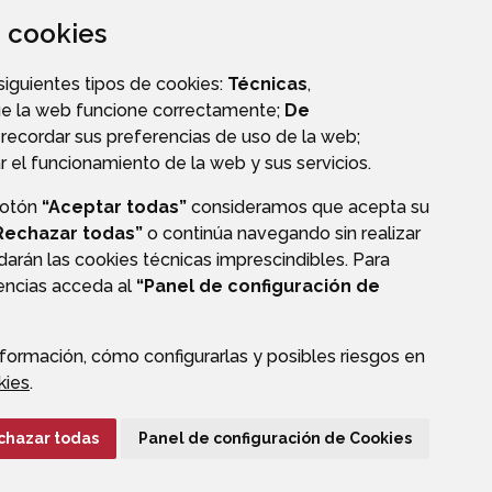
za cookies
 siguientes tipos de cookies:
Técnicas
,
ue la web funcione correctamente;
De
OS
TRANSPARENCIA
recordar sus preferencias de uso de la web;
r el funcionamiento de la web y sus servicios.
botón
“Aceptar todas”
consideramos que acepta su
Rechazar todas”
o continúa navegando sin realizar
darán las cookies técnicas imprescindibles. Para
CIÓN DE DATOS
ACCESIBILIDAD
POLÍTICA DE COOKIES
rencias acceda al
“Panel de configuración de
ENLACE EXTERNO A
formación, cómo configurarlas y posibles riesgos en
kies
.
chazar todas
Panel de configuración de Cookies