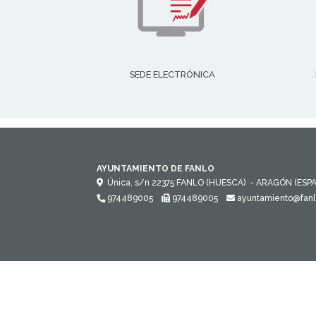
SEDE ELECTRÓNICA
AYUNTAMIENTO DE FANLO
Única, s/n
22375
FANLO (HUESCA)
- ARAGÓN
(ESP
974489005
974489005
ayuntamiento@fanl