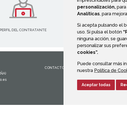
imprescindibles para q
personalización,
para 
Analíticas
, para mejora
Si acepta pulsando el 
PERFIL DEL CONTRATANTE
VALIDACIÓN DE DOCUMENT
uso. Si pulsa el botón
“
ninguna acción, se guar
personalizar sus prefe
cookies”.
Puede consultar más in
CONTACTO
MAPA WEB
AVISO LEGAL
PROTEC
nuestra
Política de Coo
AÑA)
o.es
Aceptar todas
Re