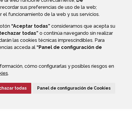
ue la web funcione correctamente;
De
recordar sus preferencias de uso de la web;
r el funcionamiento de la web y sus servicios.
botón
“Aceptar todas”
consideramos que acepta su
OS
TRANSPARENCIA
Rechazar todas”
o continúa navegando sin realizar
darán las cookies técnicas imprescindibles. Para
rencias acceda al
“Panel de configuración de
formación, cómo configurarlas y posibles riesgos en
CIÓN DE DATOS
ACCESIBILIDAD
POLÍTICA DE COOKIES
kies
.
ENLACE EXTERNO A
chazar todas
Panel de configuración de Cookies