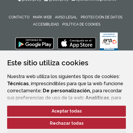
CONTACTO
MAPA WEB
AVISO LEGAL
PROTECCIÓN DE DATOS
ACCESIBILIDAD
POLÍTICA DE COOKIES
ENLACE 
Este sitio utiliza cookies
Nuestra web utiliza los siguientes tipos de cookies:
Técnicas
, imprescindibles para que la web funcione
correctamente;
De personalización,
para recordar
sus preferencias de uso de la web;
Analíticas
, para
mejorar el funcionamiento de la web y sus servicios.
Aceptar todas
Si acepta pulsando el botón
“Aceptar todas”
Rechazar todas
consideramos que acepta su uso. Si pulsa el botón
“Rechazar todas”
o continúa navegando sin realizar